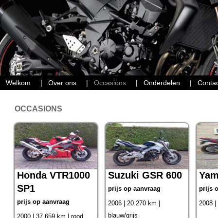
Welkom
|
Over ons
|
Occasions
|
Onderdelen
|
Contac
OCCASIONS
Honda VTR1000
Suzuki GSR 600
Yam
SP1
prijs op aanvraag
prijs 
prijs op aanvraag
2006 | 20.270 km |
2008 |
blauw/grijs
2000 | 37.659 km | rood